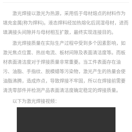
激光焊接以激光为热源，采用低于母材熔点的材料作为
填充金属(称为焊料)。液态焊料经加热熔化后润湿母材，进而
填满接头间隙并与母材相互扩散，最终实现连接目的。
激光焊接质量在实际生产过程中受到多个因素影响，如
激光焦点位置、热丝电流、板材间隙及表面清洁度等。而板
材表面清洁度对于焊接质量非常重要。当工件表面存在油
污、油脂、手指纹、脱模蜡等污染物，激光产生的热量会使
油脂沸腾，造成炸点，导致焊接不牢固，所以在焊接前需要
清洗零部件并检测产品表面清洁度确定稳定的焊接质量。
以下为激光焊接视频：