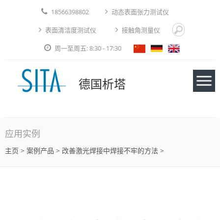
18566398802
动态表面张力测试仪
表面清洁度测试仪
接触角测量仪
周一至周五: 8:30 - 17:30
德国析塔
仪器
应用实例
主页
>
案例产品
> 改善激光焊接中焊接不牢的方法 >
应用实例
技术论文
免费测试