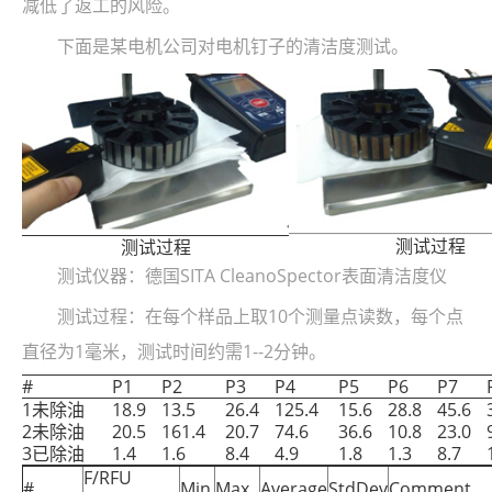
减低了返工的风险。
下面是某电机公司对电机钉子的清洁度测试。
测试过程
测试过程
测试仪器：德国SITA CleanoSpector表面清洁度仪
测试过程：在每个样品上取10个测量点读数，每个点
直径为1毫米，测试时间约需1--2分钟。
#
P1
P2
P3
P4
P5
P6
P7
1未除油
18.9
13.5
26.4
125.4
15.6
28.8
45.6
2未除油
20.5
161.4
20.7
74.6
36.6
10.8
23.0
3已除油
1.4
1.6
8.4
4.9
1.8
1.3
8.7
F/RFU
#
Min
Max
Average
StdDev
Comment