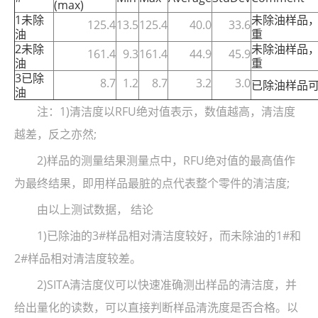
(max)
1未除
未除油样品，
125.4
13.5
125.4
40.0
33.6
油
重
2未除
未除油样品，
161.4
9.3
161.4
44.9
45.9
油
重
3已除
8.7
1.2
8.7
3.2
3.0
已除油样品可
油
注：1)清洁度以RFU绝对值表示，数值越高，清洁度
越差，反之亦然;
2)样品的测量结果测量点中，RFU绝对值的最高值作
为最终结果，即用样品最脏的点代表整个零件的清洁度;
由以上测试数据， 结论
1)已除油的3#样品相对清洁度较好，而未除油的1#和
2#样品相对清洁度较差。
2)SITA清洁度仪可以快速准确测出样品的清洁度，并
给出量化的读数，可以直接判断样品清洗度是否合格。以