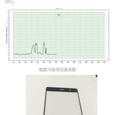
RFU。
黏胶污染测试值读数