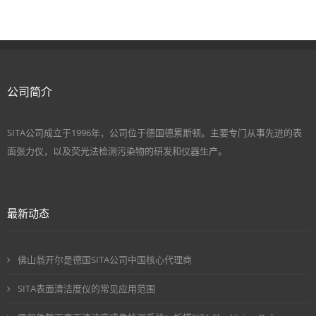
公司简介
SITA公司成立于1996年，公司位于德国德累斯顿。主要专门从事先进的表
面张力仪，以及荧光法检测污染物的研发和仪器生产。
最新动态
佛山翁开尔是德国SITA公司中国核心代理商
SITA表面清洁度仪的常见应用范围