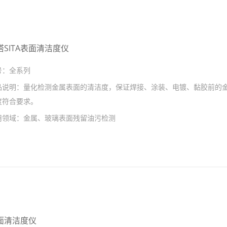
塔SITA表面清洁度仪
号：
全系列
品说明：
量化检测金属表面的清洁度，保证焊接、涂装、电镀、黏胶前的
度符合要求。
用领域：
金属、玻璃表面残留油污检测
面清洁度仪