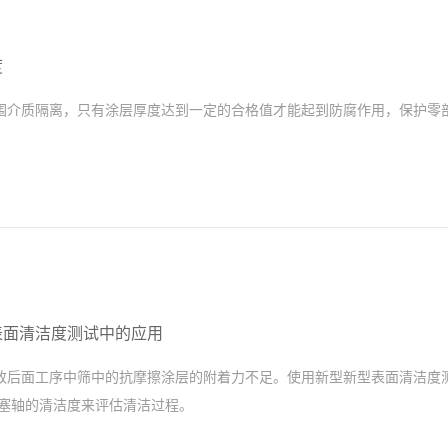
度
围介质隔离，只有涂层厚度达到一定的合格值才能起到防腐作用，保护零
表面清洁度测试中的应用
致后面工序中筛中的抗摩擦涂层的附着力不足。使用新型新型表面清洁度测
测监控活塞轴的清洁度来评估清洁过程。