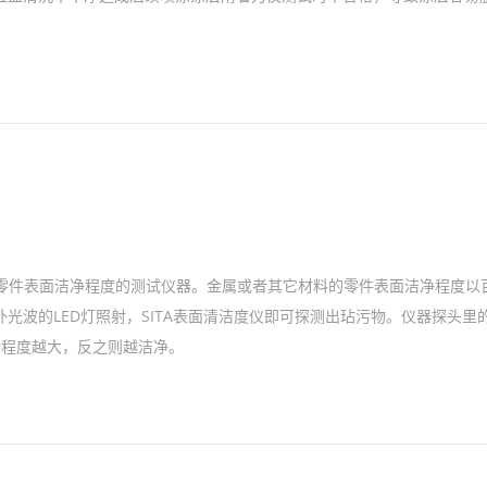
式零件表面洁净程度的测试仪器。金属或者其它材料的零件表面洁净程度以
光波的LED灯照射，SITA表面清洁度仪即可探测出玷污物。仪器探头里
染程度越大，反之则越洁净。