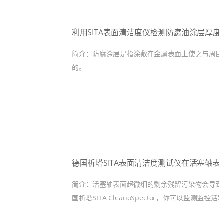
利用SITA表面清洁度仪检测防腐油涂层厚
简介：
防腐涂层是指涂敷在金属表面上使之与周
的。
德国析塔SITA表面清洁度测试仪在活塞轴
简介：
活塞轴表面超微细的剩余残留污染物会导
国析塔SITA CleanoSpector，你可以监