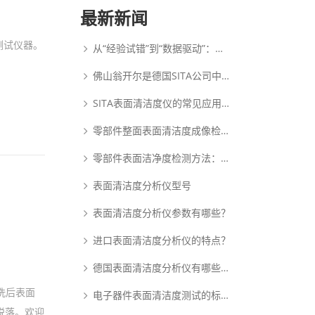
最新新闻
测试仪器。
从“经验试错”到“数据驱动”：动态表面张力如何重塑PDLC涂布工艺逻辑
佛山翁开尔是德国SITA公司中国核心代理商
SITA表面清洁度仪的常见应用范围
零部件整面表面清洁度成像检测系统：析塔SITA FluoVision Qube
零部件表面洁净度检测方法：析塔清洁度检测仪
表面清洁度分析仪型号
表面清洁度分析仪参数有哪些？
进口表面清洁度分析仪的特点？
德国表面清洁度分析仪有哪些优点？
洗后表面
电子器件表面清洁度测试的标准和原理是什么？
脱落。欢迎