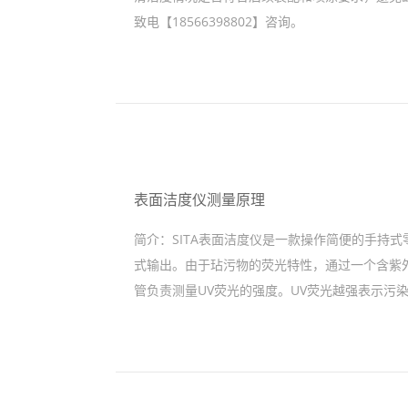
致电【18566398802】咨询。
表面洁度仪测量原理
简介：
SITA表面洁度仪是一款操作简便的手持
式输出。由于玷污物的荧光特性，通过一个含紫外
管负责测量UV荧光的强度。UV荧光越强表示污