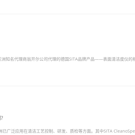
由亚洲知名代理商翁开尔公司代理的德国SITA品牌产品——表面清洁度仪的
?
广泛应用在清洁工艺控制、研发、质检等方面。其中SITA CleanoSpec