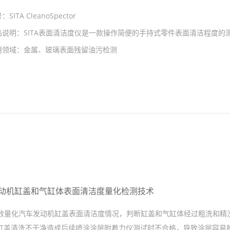
号：
SITA CleanoSpector
品说明：
SITA表面清洁度仪是一款操作简便的手持式零件表面清洁程度的
用领域：
金属、玻璃表面残留油污检测
发动机缸盖和气缸体表面清洁度量化检测技术
有效量化汽车发动机缸盖表面清洁度情况，判断缸盖和气缸体经过粗洗和精
缸盖清洗不干净造成后续喷涂涂层附着力仪测试时不合格，导致涂层容易