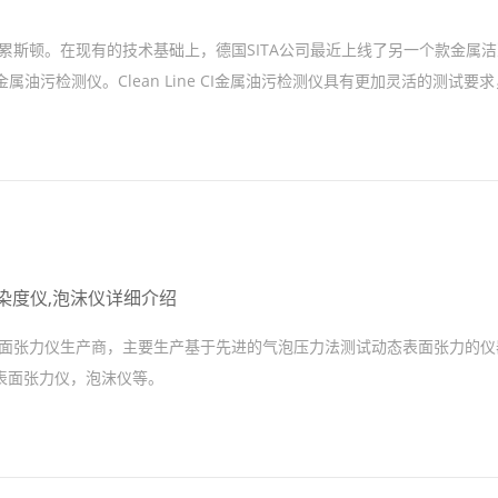
国德累斯顿。在现有的技术基础上，德国SITA公司最近上线了另一个款金属
pector金属油污检测仪。Clean Line CI金属油污检测仪具有更加灵活的测试要
污染度仪,泡沫仪详细介绍
态表面张力仪生产商，主要生产基于先进的气泡压力法测试动态表面张力的
表面张力仪，泡沫仪等。