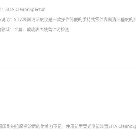
号：
SITA CleanoSpector
品说明：
SITA表面清洁度仪是一款操作简便的手持式零件表面清洁程度的
用领域：
金属、玻璃表面残留油污检测
的抗摩擦涂层的附着力不足。使用新型荧光测量装置SITA CleanoSpe
。