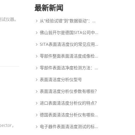
最新新闻
测试仪器。
从“经验试错”到“数据驱动”：动态表面张力如何重塑PDLC涂布工艺逻辑
佛山翁开尔是德国SITA公司中国核心代理商
SITA表面清洁度仪的常见应用范围
零部件整面表面清洁度成像检测系统：析塔SITA FluoVision Qube
零部件表面洁净度检测方法：析塔清洁度检测仪
表面清洁度分析仪型号
表面清洁度分析仪参数有哪些？
进口表面清洁度分析仪的特点？
德国表面清洁度分析仪有哪些优点？
ctor，
电子器件表面清洁度测试的标准和原理是什么？