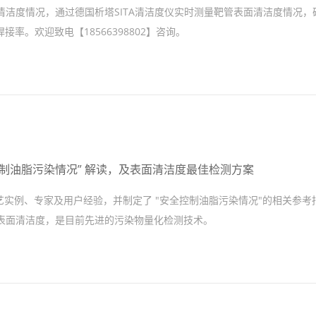
面清洁度情况，通过德国析塔SITA清洁度仪实时测量靶管表面清洁度情况，
。欢迎致电【18566398802】咨询。
控制油脂污染情况” 解读，及表面清洁度最佳检测方案
多个工艺实例、专家及用户经验，并制定了 "安全控制油脂污染情况"的相关参
件表面清洁度，是目前先进的污染物量化检测技术。