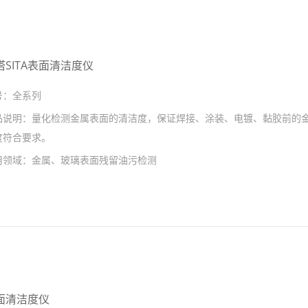
塔SITA表面清洁度仪
号：
全系列
品说明：
量化检测金属表面的清洁度，保证焊接、涂装、电镀、黏胶前的
度符合要求。
用领域：
金属、玻璃表面残留油污检测
面清洁度仪