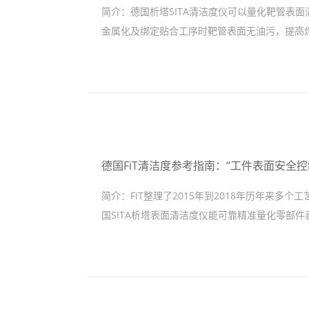
简介：
德国析塔SITA清洁度仪可以量化靶管表
金属化及绑定贴合工序时靶管表面无油污，提高焊接率
德国FiT清洁度参考指南：“工件表面安全
简介：
FiT整理了2015年到2018年历年来
国SITA析塔表面清洁度仪能可靠精准量化零部