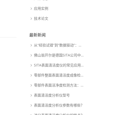
应用实例
技术论文
最新新闻
从“经验试错”到“数据驱动”：动态表面张力如何重塑PDLC涂布工艺逻辑
佛山翁开尔是德国SITA公司中国核心代理商
SITA表面清洁度仪的常见应用范围
零部件整面表面清洁度成像检测系统：析塔SITA FluoVision Qube
零部件表面洁净度检测方法：析塔清洁度检测仪
表面清洁度分析仪型号
表面清洁度分析仪参数有哪些？