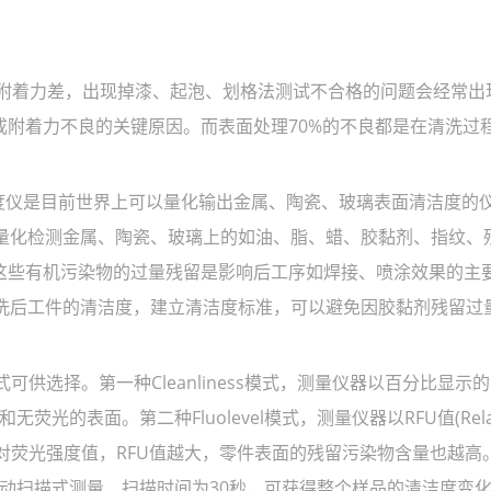
着力差，出现掉漆、起泡、划格法测试不合格的问题会经常出现
附着力不良的关键原因。而表面处理70%的不良都是在清洗过
污清洁度仪是目前世界上可以量化输出金属、陶瓷、玻璃表面清洁度的
荧光激发法量化检测金属、陶瓷、玻璃上的如油、脂、蜡、胶黏剂、指纹
这些有机污染物的过量残留是影响后工序如焊接、喷涂效果的主
度仪监控清洗后工件的清洁度，建立清洁度标准，可以避免因胶黏剂残留
示方式可供选择。第一种Cleanliness模式，测量仪器以百分比显示
光的表面。第二种Fluolevel模式，测量仪器以RFU值(Relat
。RFU为相对荧光强度值，RFU值越大，零件表面的残留污染物含量也越
下进行手动扫描式测量、扫描时间为30秒，可获得整个样品的清洁度变