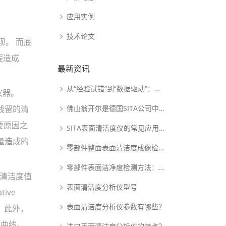
应用实例
技术论文
。 而底
程造成
最新资讯
从“经验试错”到“数据驱动”：动态表面张力如何重塑PDLC涂布工艺逻辑
仪器。
、残留的清
佛山翁开尔是德国SITA公司中国核心代理商
要原因之
SITA表面清洁度仪的常见应用范围
过量造成的
零部件整面表面清洁度成像检测系统：析塔SITA FluoVision Qube
零部件表面洁净度检测方法：析塔清洁度检测仪
的清洁度值
表面清洁度分析仪型号
ive
表面清洁度分析仪参数有哪些？
高。此外，
化曲线。