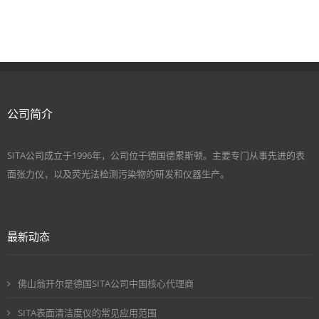
公司简介
SITA公司成立于1996年，公司位于德国德累斯顿。主要专门从事先进的表
面张力仪，以及荧光法检测污染物的研发和仪器生产。
最新动态
佛山翁开尔是德国SITA公司中国核心代理商
SITA表面清洁度仪的常见应用范围