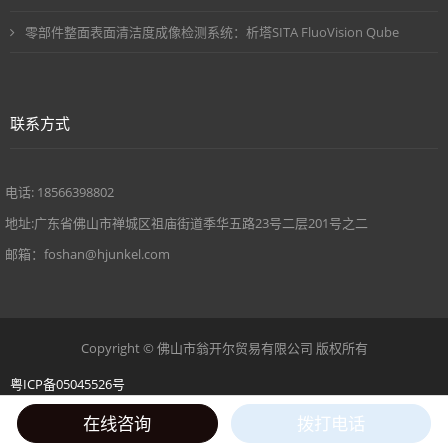
零部件整面表面清洁度成像检测系统：析塔SITA FluoVision Qube
联系方式
电话: 18566398802
地址:广东省佛山市禅城区祖庙街道季华五路23号二层201号之二
邮箱：foshan@hjunkel.com
Copyright © 佛山市翁开尔贸易有限公司 版权所有
粤ICP备05045526号
在线咨询
拨打电话