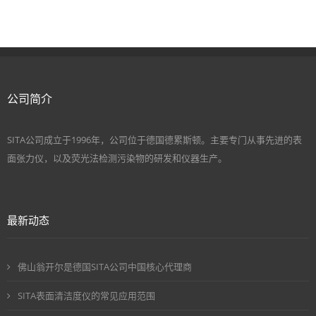
公司简介
SITA公司成立于1996年，公司位于德国德累斯顿。主要专门从事先进的表
面张力仪，以及荧光法检测污染物的研发和仪器生产。
最新动态
佛山翁开尔是德国SITA公司中国核心代理商
SITA表面清洁度仪的常见应用范围