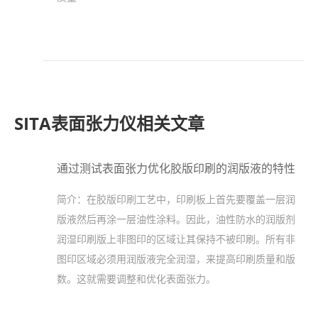
SITA表面张力仪相关文章
通过测试表面张力优化胶版印刷的润版液的特性
简介：
在胶版印刷工艺中，印刷板上首先要覆盖一层润
版液然后再涂一层油性涂料。因此，油性防水的润版剂
润湿印刷版上非图印的区域让其保持不被印刷。所有非
图印区域必须用润版液完全润湿，来提高印刷质量和版
数。这就需要调整和优化表面张力。