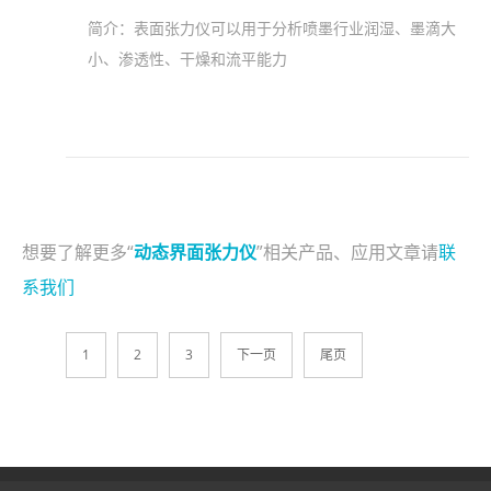
简介：
表面张力仪可以用于分析喷墨行业润湿、墨滴大
小、渗透性、干燥和流平能力
想要了解更多“
动态界面张力仪
”相关产品、应用文章请
联
系我们
1
2
3
下一页
尾页