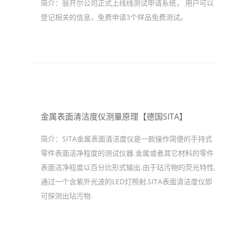
简介：
翁开尔公司正式上线线测试申请系统， 用户可以
登记相关的信息，免费申请3个样品免费测试。
金属表面清洁度仪测量原理【德国SITA】
简介：
SITA金属表面清洁度仪是一款操作简便的手持式
零件表面洁净程度的测试仪器.金属或者其它材料的零件
表面洁净程度以百分比形式输出.由于玷污物的荧光特性,
通过一个含紫外光波的LED灯照射,SITA表面清洁度仪即
可探测出玷污物.