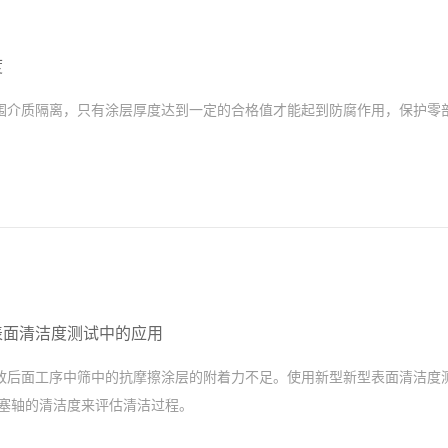
度
围介质隔离，只有涂层厚度达到一定的合格值才能起到防腐作用，保护零
表面清洁度测试中的应用
致后面工序中筛中的抗摩擦涂层的附着力不足。使用新型新型表面清洁度测
测监控活塞轴的清洁度来评估清洁过程。