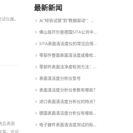
最新新闻
测试仪器。
从“经验试错”到“数据驱动”：动态表面张力如何重塑PDLC涂布工艺逻辑
佛山翁开尔是德国SITA公司中国核心代理商
SITA表面清洁度仪的常见应用范围
零部件整面表面清洁度成像检测系统：析塔SITA FluoVision Qube
零部件表面洁净度检测方法：析塔清洁度检测仪
表面清洁度分析仪型号
表面清洁度分析仪参数有哪些？
进口表面清洁度分析仪的特点？
德国表面清洁度分析仪有哪些优点？
洗后表面
电子器件表面清洁度测试的标准和原理是什么？
脱落。欢迎