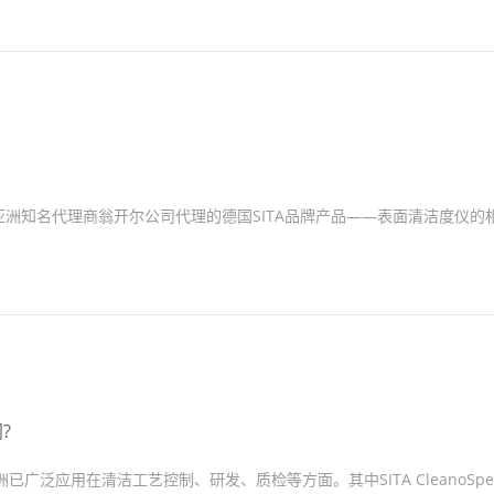
由亚洲知名代理商翁开尔公司代理的德国SITA品牌产品——表面清洁度仪的
?
广泛应用在清洁工艺控制、研发、质检等方面。其中SITA CleanoSpec