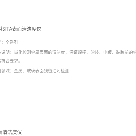
塔SITA表面清洁度仪
号：
全系列
品说明：
量化检测金属表面的清洁度，保证焊接、涂装、电镀、黏胶前的
度符合要求。
用领域：
金属、玻璃表面残留油污检测
面清洁度仪