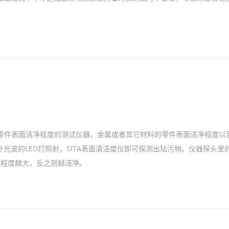
式零件表面洁净程度的测试仪器。金属或者其它材料的零件表面洁净程度以
光波的LED灯照射，SITA表面清洁度仪即可探测出玷污物。仪器探头里
染程度越大，反之则越洁净。