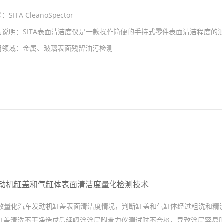
号：
SITA CleanoSpector
品说明：
SITA表面清洁度仪是一款操作简便的手持式零件表面清洁程度的
用领域：
金属、玻璃表面残留油污检测
发动机缸盖和气缸体表面清洁度量化检测技术
有效量化汽车发动机缸盖表面清洁度情况，判断缸盖和气缸体经过粗洗和精
缸盖清洗不干净造成后续喷涂涂层附着力仪测试时不合格，导致涂层容易