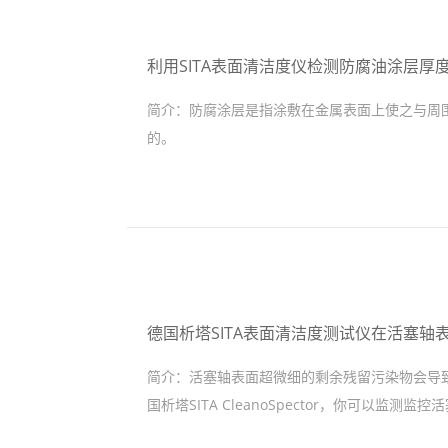
利用SITA表面清洁度仪检测防腐油涂层厚
简介：
防腐涂层是指涂敷在金属表面上使之与周
的。
德国析塔SITA表面清洁度测试仪在活塞轴
简介：
活塞轴表面超微细的剩余残留污染物会导
国析塔SITA CleanoSpector，你可以监