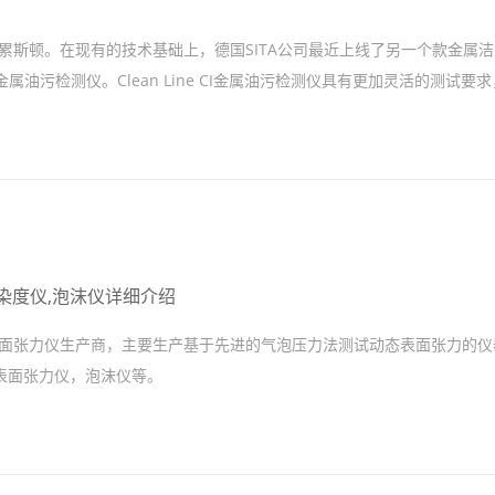
国德累斯顿。在现有的技术基础上，德国SITA公司最近上线了另一个款金属
pector金属油污检测仪。Clean Line CI金属油污检测仪具有更加灵活的测试要
污染度仪,泡沫仪详细介绍
态表面张力仪生产商，主要生产基于先进的气泡压力法测试动态表面张力的
表面张力仪，泡沫仪等。