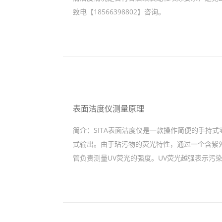
致电【18566398802】咨询。
表面洁度仪测量原理
简介：
SITA表面洁度仪是一款操作简便的手持
式输出。由于玷污物的荧光特性，通过一个含紫外
管负责测量UV荧光的强度。UV荧光越强表示污