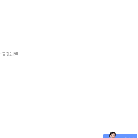
控清洗过程
。