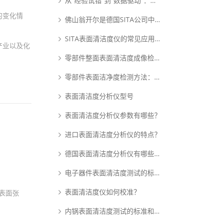
从“经验试错”到“数据驱动”：动态表面张力如何重塑PDLC涂布工艺逻辑
的变化情
佛山翁开尔是德国SITA公司中国核心代理商
SITA表面清洁度仪的常见应用范围
产业以及化
零部件整面表面清洁度成像检测系统：析塔SITA FluoVision Qube
零部件表面洁净度检测方法：析塔清洁度检测仪
表面清洁度分析仪型号
表面清洁度分析仪参数有哪些？
进口表面清洁度分析仪的特点？
德国表面清洁度分析仪有哪些优点？
电子器件表面清洁度测试的标准和原理是什么？
表面清洁度仪如何校准？
表面张
内锅表面清洁度测试的标准和原理是什么？