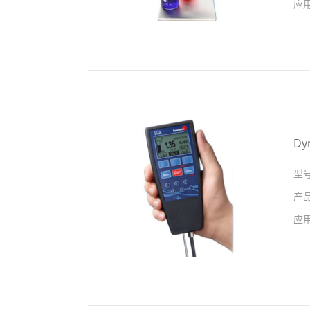
应
Dy
型
产
应