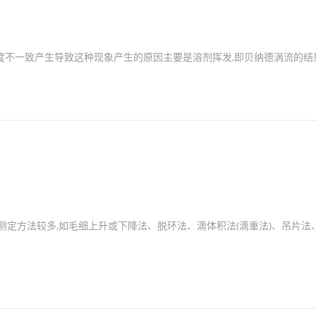
度不一致产生导致这种现象产生的原因主要是溶剂挥发,即贝纳德涡流的结
测定方法较多,如毛细上升或下降法、脱环法、滴体积法(滴重法)、吊片法