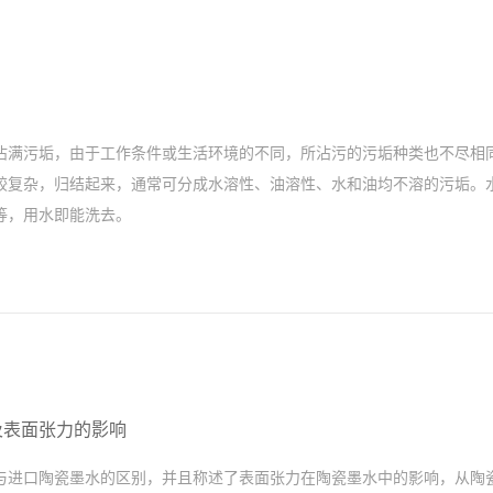
沾满污垢，由于工作条件或生活环境的不同，所沾污的污垢种类也不尽相
较复杂，归结起来，通常可分成水溶性、油溶性、水和油均不溶的污垢。
等，用水即能洗去。
及表面张力的影响
与进口陶瓷墨水的区别，并且称述了表面张力在陶瓷墨水中的影响，从陶