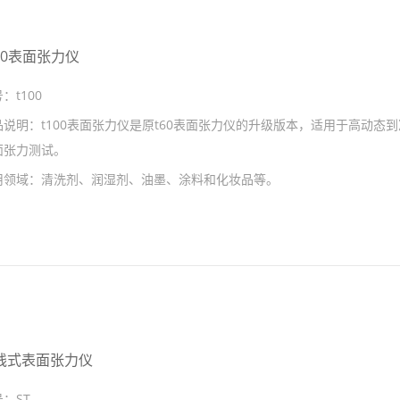
100表面张力仪
号：
t100
品说明：
t100表面张力仪是原t60表面张力仪的升级版本，适用于高动态
面张力测试。
用领域：
清洗剂、润湿剂、油墨、涂料和化妆品等。
线式表面张力仪
号：
ST