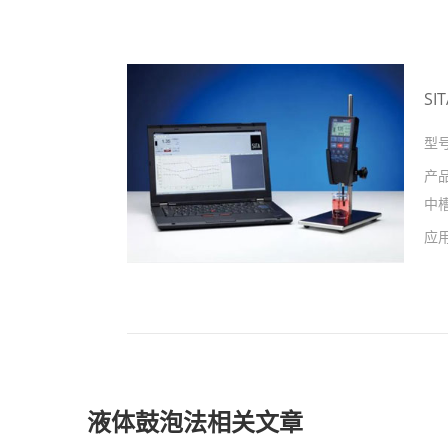
S
型
产
中
应
液体鼓泡法相关文章