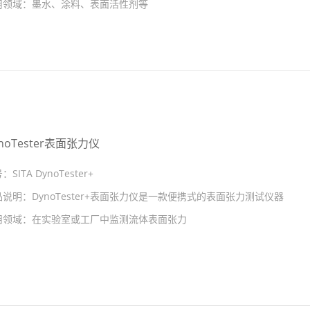
用领域：
墨水、涂料、表面活性剂等
noTester表面张力仪
号：
SITA DynoTester+
品说明：
DynoTester+表面张力仪是一款便携式的表面张力测试仪器
用领域：
在实验室或工厂中监测流体表面张力