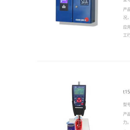
产
况
应
工
t
型
产
力