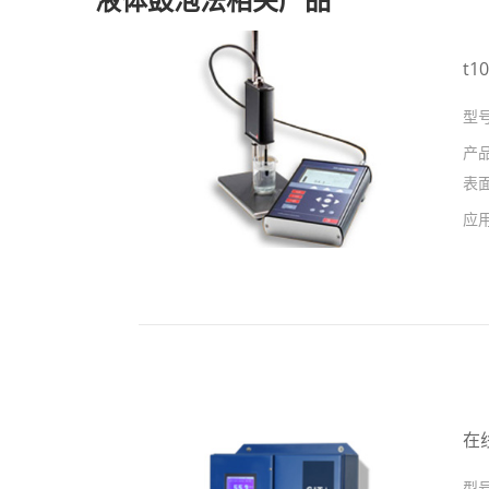
t
型
产
表
应
在
型