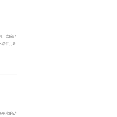
同，去除这
水溶性污垢
瓷墨水的动