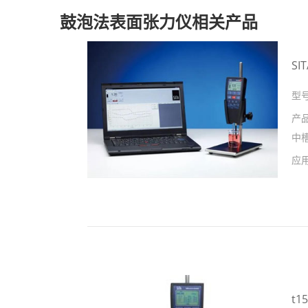
鼓泡法表面张力仪相关产品
S
型
产
中
应
t