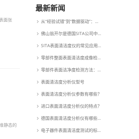
最新新闻
表面张
从“经验试错”到“数据驱动”：动态表面张力如何重塑PDLC涂布工艺逻辑
佛山翁开尔是德国SITA公司中国核心代理商
SITA表面清洁度仪的常见应用范围
零部件整面表面清洁度成像检测系统：析塔SITA FluoVision Qube
零部件表面洁净度检测方法：析塔清洁度检测仪
表面清洁度分析仪型号
表面清洁度分析仪参数有哪些？
进口表面清洁度分析仪的特点？
德国表面清洁度分析仪有哪些优点？
到准静态的
电子器件表面清洁度测试的标准和原理是什么？