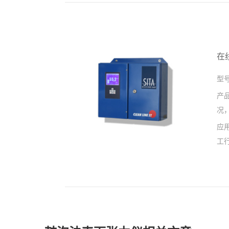
在
型
产
况
应
工