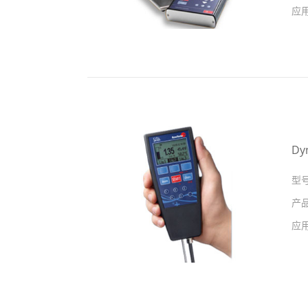
应
Dy
型
产
应