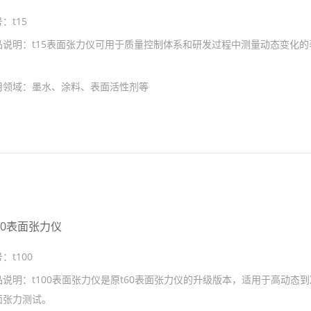
号：
t15
品说明：
t15表面张力仪可用于质量控制体系和研发过程中测量动态变化的
。
用领域：
墨水、涂料、表面活性剂等
100表面张力仪
号：
t100
品说明：
t100表面张力仪是原t60表面张力仪的升级版本，适用于高动态
面张力测试。