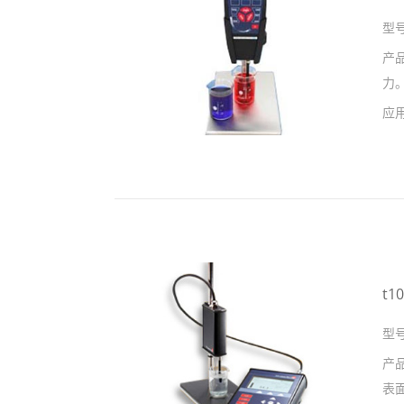
型
产
力
应
t
型
产
表